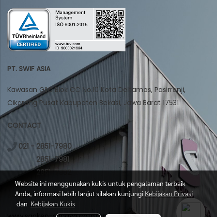
PT. SWIF ASIA
Kawasan GIIC Blok CC No.10 Kota Deltamas, Pasirranji,
Cikarang Pusat Kabupaten Bekasi, Jawa Barat 17531
CONTACT
021 - 2851-7980
2851-7981
2851-7982
Website ini menggunakan kukis untuk pengalaman terbaik
Anda, informasi lebih lanjut silakan kunjungi
Kebijakan Privasi
SANKEN SANGYO
dan
Kebijakan Kukis
www.sanken-sangyo.co.jp/en/