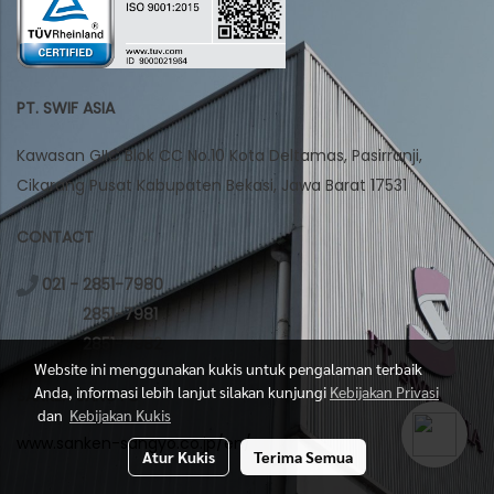
PT. SWIF ASIA
Kawasan GIIC Blok CC No.10 Kota Deltamas, Pasirranji,
Cikarang Pusat Kabupaten Bekasi, Jawa Barat 17531
CONTACT
021 - 2851-7980
2851-7981
2851-7982
Website ini menggunakan kukis untuk pengalaman terbaik
Anda, informasi lebih lanjut silakan kunjungi
Kebijakan Privasi
SANKEN SANGYO
dan
Kebijakan Kukis
www.sanken-sangyo.co.jp/en/
Atur Kukis
Terima Semua