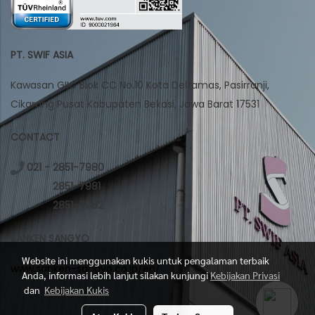
PT. SWIF ASIA
Kawasan GIIC Blok CC No.10 Kota Deltamas, Pasirranji,
Cikarang Pusat Kabupaten Bekasi, Jawa Barat 17531
CONTACT
021 - 2851-7980
2851-7981
2851-7982
SANKEN SANGYO
Website ini menggunakan kukis untuk pengalaman terbaik
www.sanken-sangyo.co.jp/en/
Anda, informasi lebih lanjut silakan kunjungi
Kebijakan Privasi
dan
Kebijakan Kukis